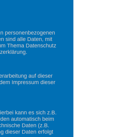
hren personenbezogenen
 sind alle Daten, mit
n zum Thema Datenschutz
zerklärung.
erarbeitung auf dieser
e dem Impressum dieser
erbei kann es sich z.B.
rden automatisch beim
chnische Daten (z.B.
g dieser Daten erfolgt