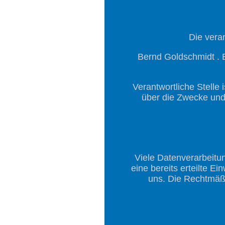
Die veran
Bernd Goldschmidt . B
Verantwortliche Stelle 
über die Zwecke und
Viele Datenverarbeitun
eine bereits erteilte Ei
uns. Die Rechtmäßi