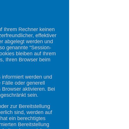
uf Ihrem Rechner keinen
rfreundlicher, effektiver
ner abgelegt werden und
 so genannte “Session-
okies bleiben auf Ihrem
ns, Ihren Browser beim
 informiert werden und
 Fälle oder generell
Browser aktivieren. Bei
ngeschränkt sein.
er zur Bereitstellung
erlich sind, werden auf
hat ein berechtigtes
mierten Bereitstellung