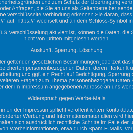
icherheitsgründen und zum Schutz der Übertragung vertra
 oder Anfragen, die Sie an uns als Seitenbetreiber send
ine verschlüsselte Verbindung erkennen Sie daran, dass 
//” auf “https://” wechselt und an dem Schloss-Symbol in
S-Verschlüsselung aktiviert ist, können die Daten, die S
nicht von Dritten mitgelesen werden.
Auskunft, Sperrung, Löschung
r geltenden gesetzlichen Bestimmungen jederzeit das R
speicherten personenbezogenen Daten, deren Herkunft
beitung und ggf. ein Recht auf Berichtigung, Sperrung
 weiteren Fragen zum Thema personenbezogene Daten kö
er der im Impressum angegebenen Adresse an uns wen
Widerspruch gegen Werbe-Mails
men der Impressumspflicht veröffentlichten Kontaktda
eforderter Werbung und Informationsmaterialien wird hie
halten sich ausdrücklich rechtliche Schritte im Falle de
von Werbeinformationen, etwa durch Spam-E-Mails, vor