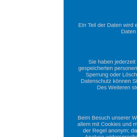
Ein Teil der Daten wird 
Daten 
Sie haben jederzeit
gespeicherten personen
Sperrung oder Lösch
Datenschutz können Si
Des Weiteren st
Beim Besuch unserer Web
allem mit Cookies und m
der Regel anonym; das
Analyse widerspreche