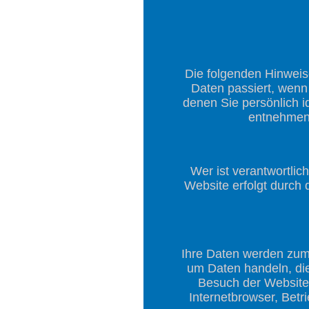
Die folgenden Hinweis
Daten passiert, wenn
denen Sie persönlich i
entnehmen 
Wer ist verantwortlic
Website erfolgt durch
Ihre Daten werden zum 
um Daten handeln, di
Besuch der Website 
Internetbrowser, Betr