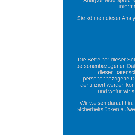
Inform
Sie können dieser Analy
Die Betreiber dieser Se
personenbezogenen Daten
dieser Datensc
personenbezogene Da
identifiziert werden k
und wofür wir s
Wir weisen darauf hin,
Sicherheitslücken aufwei