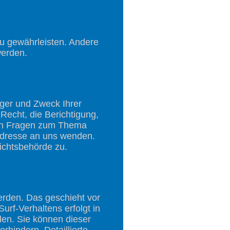
zu gewährleisten. Andere
werden.
nger und Zweck Ihrer
echt, die Berichtigung,
ren Fragen zum Thema
Adresse an uns wenden.
ichtsbehörde zu.
erden. Das geschieht vor
rf-Verhaltens erfolgt in
den. Sie können dieser
hindern. Detaillierte