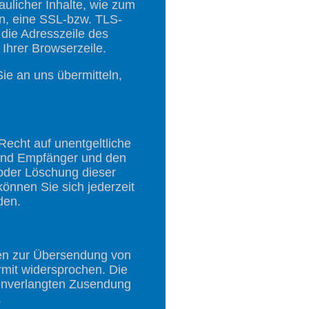
ulicher Inhalte, wie zum
en, eine SSL-bzw. TLS-
die Adresszeile des
 Ihrer Browserzeile.
ie an uns übermitteln,
echt auf unentgeltliche
 und Empfänger und den
 oder Löschung dieser
nnen Sie sich jederzeit
den.
ten zur Übersendung von
rmit widersprochen. Die
r unverlangten Zusendung
.