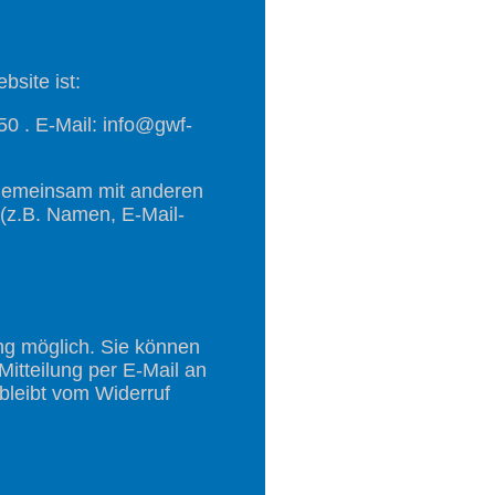
bsite ist:
50 . E-Mail: info@gwf-
er gemeinsam mit anderen
(z.B. Namen, E-Mail-
ung möglich. Sie können
 Mitteilung per E-Mail an
bleibt vom Widerruf