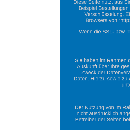
Diese Seite nutzt aus S
Beispiel Bestellungen
Verschlüsselung. E
Browsers von “http:
Wenn die SSL- bzw. TL
Sie haben im Rahmen de
Auskunft über Ihre ge
Zweck der Datenverar
Daten. Hierzu sowie zu
unt
Der Nutzung von im Rah
nicht ausdrücklich ang
Betreiber der Seiten be