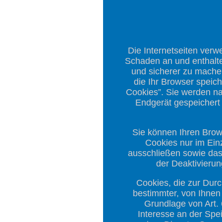
Die Internetseiten ver
Schaden an und enthalten
und sicherer zu machen
die Ihr Browser speic
Cookies”. Sie werden n
Endgerät gespeichert 
Sie können Ihren Brow
Cookies nur im Einz
ausschließen sowie das
der Deaktivierun
Cookies, die zur Dur
bestimmter, von Ihnen 
Grundlage von Art. 
Interesse an der Spei