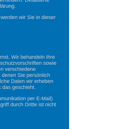
lärung.
werden wir Sie in dieser
rnst. Wir behandeln Ihre
schutzvorschriften sowie
en verschiedene
denen Sie persönlich
elche Daten wir erheben
k das geschieht.
mmunikation per E-Mail)
ff durch Dritte ist nicht